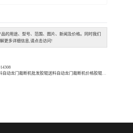
产品的用途、型号、范围、图片、新闻及价格。同时我们
更多详细信息,请点击访问!
4308
料自动龙门裁断机批发
胶辊送料自动龙门裁断机价格
胶辊送料自动龙门裁断机厂家