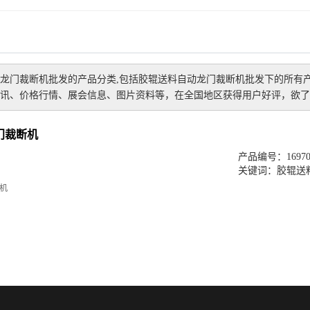
龙门裁断机批发
的产品分类,包括
胶辊送料自动龙门裁断机批发
下的所有
讯、价格行情、展会信息、图片资料等，在全国地区获得用户好评，欲了解
门裁断机
产品编号：169701
关键词：
胶辊送
机