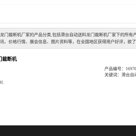
龙门裁断机厂家
的产品分类,包括
滑台自动送料龙门裁断机厂家
下的所有
讯、价格行情、展会信息、图片资料等，在全国地区获得用户好评，欲了解
门裁断机
产品编号：169701
关键词：
滑台自
机