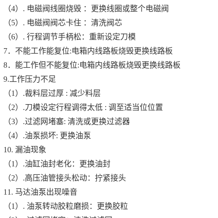
（4）. 电磁阀线圈烧毁 ：更换线圈或整个电磁阀
（5）. 电磁阀阀芯卡住 ：清洗阀芯
（6）. 行程调节手柄松：重新设定刀模
7．不能工作能复位:电箱内线路板烧毁更换线路板
8．能工作但不能复位:电箱内线路板烧毁更换线路板
9.工作压力不足
（1）.裁料层过厚 : 减少料层
（2）.刀模设定行程调得太低 : 调至适当位位置
（3）.过滤网堵塞: 清洗或更换过滤器
（4）.油泵损坏: 更换油泵
10. 漏油现象
（1）.油缸油封老化：更换油封
（2）.高压油管接头松动：拧紧接头
11. 马达油泵出现噪音
（1）. 油泵转动胶粒磨损：更换胶粒