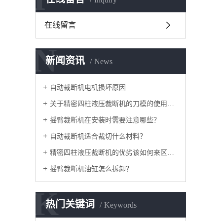
在线留言
N
新闻资讯
News
自动裁断机电机损坏原因
关于精密四柱液压裁断机的刀模的使用注意
摇臂裁断机在安装时需要注意哪些？
自动裁断机适合裁切什么材料？
精密四柱液压裁断机的优劣该如何来区分？
摇臂裁断机油缸怎么拆卸？
K
热门关键词
Keywords