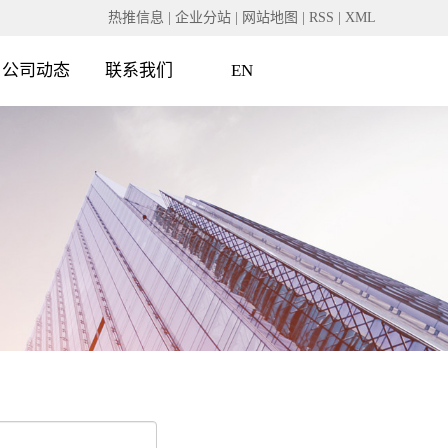
热推信息
|
企业分站
|
网站地图
|
RSS
|
XML
公司动态
联系我们
EN